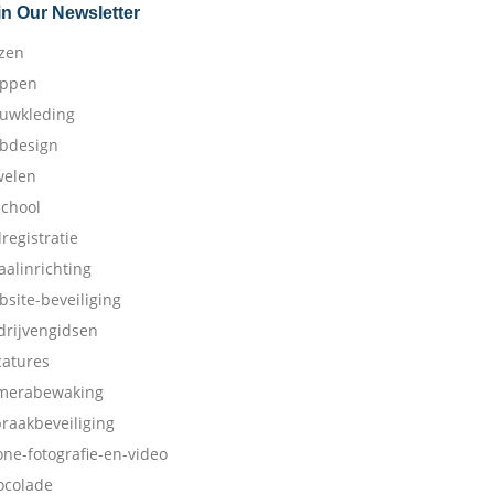
in Our Newsletter
izen
appen
ouwkleding
bdesign
welen
school
dregistratie
aalinrichting
bsite-beveiliging
drijvengidsen
catures
merabewaking
braakbeveiliging
one-fotografie-en-video
ocolade