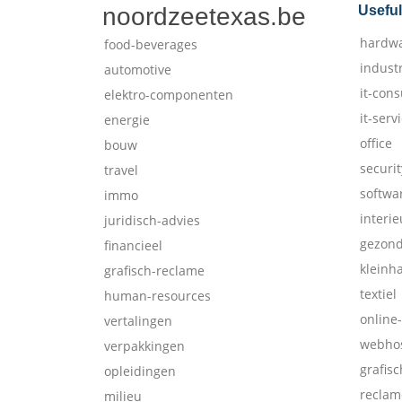
noordzeetexas.be
Useful
hardw
food-beverages
indust
automotive
it-cons
elektro-componenten
it-serv
energie
office
bouw
securit
travel
softwa
immo
interie
juridisch-advies
gezon
financieel
kleinh
grafisch-reclame
textiel
human-resources
online
vertalingen
webhos
verpakkingen
grafis
opleidingen
reclam
milieu