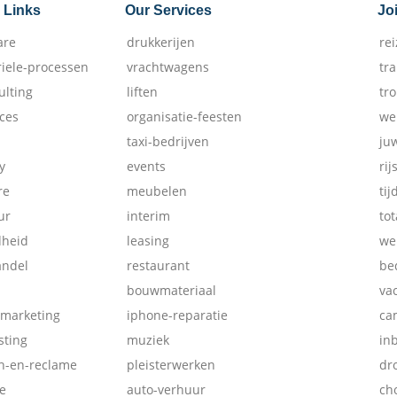
 Links
Our Services
Jo
are
drukkerijen
re
riele-processen
vrachtwagens
tr
ulting
liften
tr
ices
organisatie-feesten
we
taxi-bedrijven
ju
y
events
rij
re
meubelen
tij
ur
interim
tot
dheid
leasing
we
andel
restaurant
be
bouwmateriaal
va
-marketing
iphone-reparatie
ca
ting
muziek
in
ch-en-reclame
pleisterwerken
dr
e
auto-verhuur
ch