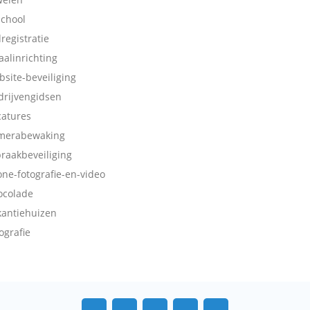
school
dregistratie
aalinrichting
bsite-beveiliging
drijvengidsen
catures
merabewaking
braakbeveiliging
one-fotografie-en-video
ocolade
kantiehuizen
ografie