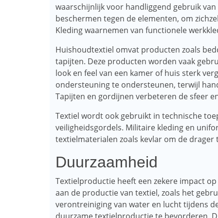
waarschijnlijk voor handliggend gebruik van 
beschermen tegen de elementen, om zichzelf
Kleding waarnemen van functionele werkkled
Huishoudtextiel omvat producten zoals bed
tapijten. Deze producten worden vaak gebru
look en feel van een kamer of huis sterk ve
ondersteuning te ondersteunen, terwijl han
Tapijten en gordijnen verbeteren de sfeer e
Textiel wordt ook gebruikt in technische toep
veiligheidsgordels. Militaire kleding en uni
textielmaterialen zoals kevlar om de drager
Duurzaamheid
Textielproductie heeft een zekere impact op
aan de productie van textiel, zoals het gebr
verontreiniging van water en lucht tijdens de
duurzame textielproductie te bevorderen. D