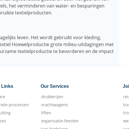
zels, het verminderen van water- en besparingen
bruikte textielproducten.
agelijks leven. Het wordt gebruikt voor kleding,
extiel Hoewelproductie grote milieu-uitdagingen met
uurzame textielproductie te bevorderen en de impact
 Links
Our Services
Jo
are
drukkerijen
re
riele-processen
vrachtwagens
tr
ulting
liften
tr
ices
organisatie-feesten
we
taxi-bedrijven
ju