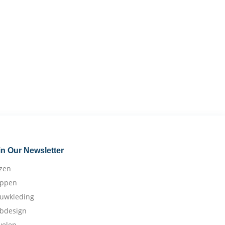
in Our Newsletter
izen
appen
ouwkleding
bdesign
welen