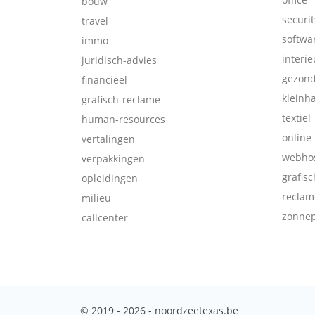
bouw
securit
travel
softwa
immo
interie
juridisch-advies
gezon
financieel
kleinh
grafisch-reclame
textiel
human-resources
online
vertalingen
webhos
verpakkingen
grafis
opleidingen
reclam
milieu
zonne
callcenter
© 2019 - 2026 - noordzeetexas.be