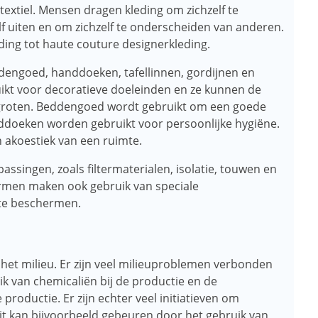
textiel. Mensen dragen kleding om zichzelf te
 uiten en om zichzelf te onderscheiden van anderen.
ing tot haute couture designerkleding.
dengoed, handdoeken, tafellinnen, gordijnen en
ikt voor decoratieve doeleinden en ze kunnen de
rgroten. Beddengoed wordt gebruikt om een ​​goede
ddoeken worden gebruikt voor persoonlijke hygiëne.
n akoestiek van een ruimte.
assingen, zoals filtermaterialen, isolatie, touwen en
formen maken ook gebruik van speciale
 te beschermen.
 het milieu. Er zijn veel milieuproblemen verbonden
uik van chemicaliën bij de productie en de
 productie. Er zijn echter veel initiatieven om
it kan bijvoorbeeld gebeuren door het gebruik van