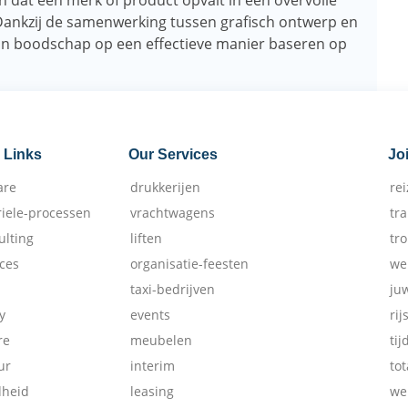
 dat een merk of product opvalt in een overvolle
ankzij de samenwerking tussen grafisch ontwerp en
n boodschap op een effectieve manier baseren op
 Links
Our Services
Jo
are
drukkerijen
re
riele-processen
vrachtwagens
tr
ulting
liften
tr
ices
organisatie-feesten
we
taxi-bedrijven
ju
y
events
rij
re
meubelen
tij
ur
interim
tot
dheid
leasing
we