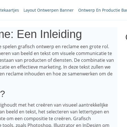
itekaartjes
Layout Ontwerpen Banner
Ontwerp En Productie Ba
e: Een Inleiding
 spelen grafisch ontwerp en reclame een grote rol.
neren van beeld en tekst om visuele communicatie te
estaan ​​van producten of diensten. De combinatie van
atie en effectieve marketing. In deze tekst zullen we
p en reclame inhouden en hoe ze samenwerken om de
p?
zighoudt met het creëren van visueel aantrekkelijke
 beeld en tekst, het selecteren van lettertypen en
te om een ​​compositie te creëren. Grafisch
tools, zoals Photoshop, Illustrator en InDesign om