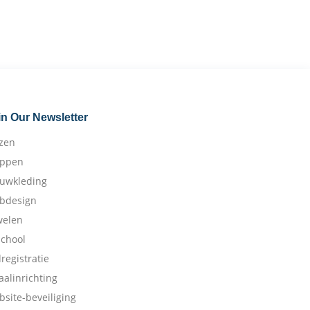
in Our Newsletter
izen
appen
ouwkleding
bdesign
welen
school
dregistratie
aalinrichting
bsite-beveiliging