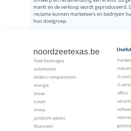
ontwerp en reclame-uiting kan ervoor zorgen
markt en de verkoop wordt geproduceerd. D
reclame kunnen marketeers en bedrijven hu
hun doelgroep.
noordzeetexas.be
Useful
hardw
food-beverages
indust
automotive
it-cons
elektro-componenten
it-serv
energie
office
bouw
securit
travel
softwa
immo
interie
juridisch-advies
gezon
financieel