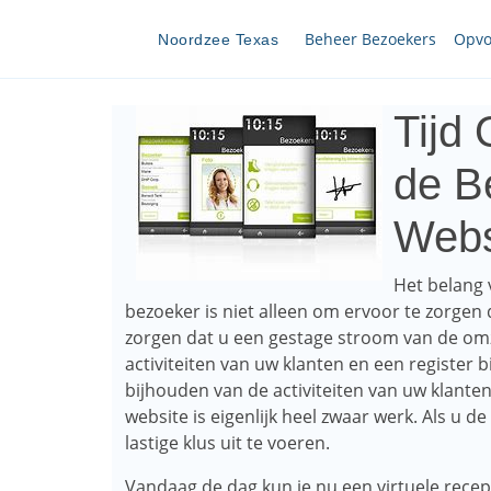
Beheer Bezoekers
Opvo
Noordzee Texas
Tijd
de B
Webs
Het belang
bezoeker is niet alleen om ervoor te zorgen 
zorgen dat u een gestage stroom van de omz
activiteiten van uw klanten en een register b
bijhouden van de activiteiten van uw klante
website is eigenlijk heel zwaar werk. Als u de 
lastige klus uit te voeren.
Vandaag de dag kun je nu een virtuele recep