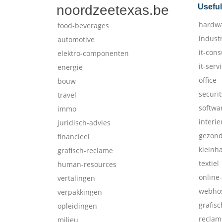
noordzeetexas.be
Useful
hardw
food-beverages
indust
automotive
it-cons
elektro-componenten
it-serv
energie
office
bouw
securit
travel
softwa
immo
interie
juridisch-advies
gezon
financieel
kleinh
grafisch-reclame
textiel
human-resources
online
vertalingen
webhos
verpakkingen
grafis
opleidingen
reclam
milieu