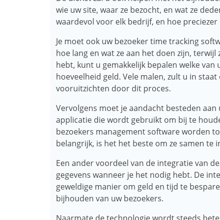
wie uw site, waar ze bezocht, en wat ze dede
waardevol voor elk bedrijf, en hoe preciezer 
Je moet ook uw bezoeker time tracking soft
hoe lang en wat ze aan het doen zijn, terwijl
hebt, kunt u gemakkelijk bepalen welke van 
hoeveelheid geld. Vele malen, zult u in staa
vooruitzichten door dit proces.
Vervolgens moet je aandacht besteden aan u
applicatie die wordt gebruikt om bij te hou
bezoekers management software worden toeg
belangrijk, is het het beste om ze samen te 
Een ander voordeel van de integratie van dez
gegevens wanneer je het nodig hebt. De integ
geweldige manier om geld en tijd te bespar
bijhouden van uw bezoekers.
Naarmate de technologie wordt steeds beter,