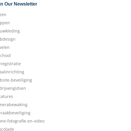
in Our Newsletter
izen
appen
ouwkleding
bdesign
welen
school
dregistratie
aalinrichting
bsite-beveiliging
drijvengidsen
catures
merabewaking
braakbeveiliging
one-fotografie-en-video
ocolade