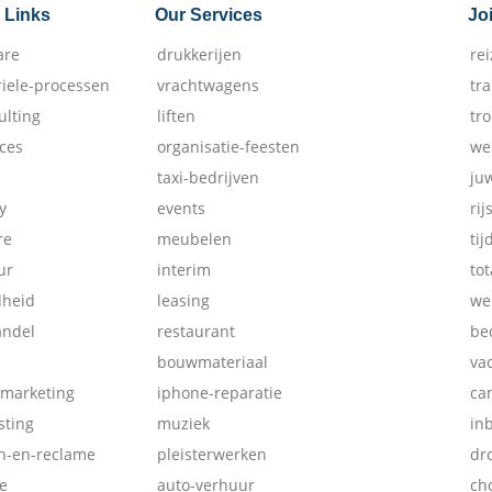
 Links
Our Services
Jo
are
drukkerijen
re
riele-processen
vrachtwagens
tr
ulting
liften
tr
ices
organisatie-feesten
we
taxi-bedrijven
ju
y
events
rij
re
meubelen
tij
ur
interim
tot
dheid
leasing
we
andel
restaurant
be
bouwmateriaal
va
-marketing
iphone-reparatie
ca
ting
muziek
in
ch-en-reclame
pleisterwerken
dr
e
auto-verhuur
ch