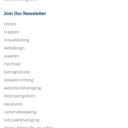
Join Our Newsletter
reizen
trappen
trouwkleding
webdesign
juwelen
rijschool
tijdregistratie
totaalinrichting
website-beveiliging
bedrijvengidsen
vacatures
camerabewaking
inbraakbeveiliging
drone-fotografie-en-video