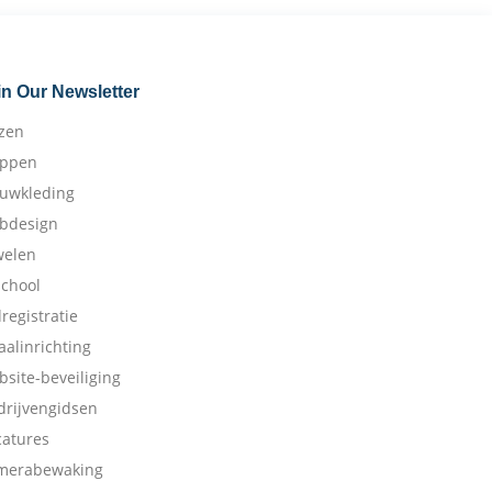
in Our Newsletter
izen
appen
ouwkleding
bdesign
welen
school
dregistratie
aalinrichting
bsite-beveiliging
drijvengidsen
catures
merabewaking