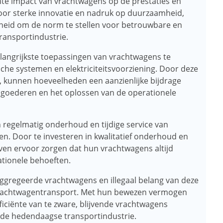
ante impact van vrachtwagens op de prestaties en
Door sterke innovatie en nadruk op duurzaamheid,
eid om de norm te stellen voor betrouwbare en
transportindustrie.
elangrijkste toepassingen van vrachtwagens te
sche systemen en elektriciteitsvoorziening. Door deze
n, kunnen hoeveelheden een aanzienlijke bijdrage
n goederen en het oplossen van de operationele
an regelmatig onderhoud en tijdige service van
. Door te investeren in kwalitatief onderhoud en
jven ervoor zorgen dat hun vrachtwagens altijd
tionele behoeften.
eaggregeerde vrachtwagens en illegaal belang van deze
vrachtwagentransport. Met hun bewezen vermogen
iciënte van te zware, blijvende vrachtwagens
 de hedendaagse transportindustrie.