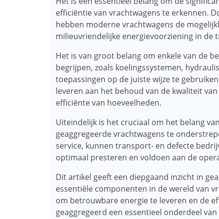
Het is een essentieel belang om de signific
efficiëntie van vrachtwagens te erkennen. 
hebben moderne vrachtwagens de mogelijkh
milieuvriendelijke energievoorziening in de 
Het is van groot belang om enkele van de b
begrijpen, zoals koelingssystemen, hydrauli
toepassingen op de juiste wijze te gebruike
leveren aan het behoud van de kwaliteit va
efficiënte van hoeveelheden.
Uiteindelijk is het cruciaal om het belang v
geaggregeerde vrachtwagens te onderstrepen
service, kunnen transport- en defecte bedri
optimaal presteren en voldoen aan de opera
Dit artikel geeft een diepgaand inzicht in g
essentiële componenten in de wereld van 
om betrouwbare energie te leveren en de eff
geaggregeerd een essentieel onderdeel van