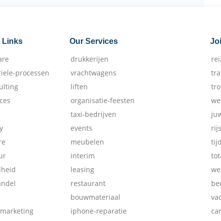
 Links
Our Services
Jo
are
drukkerijen
re
riele-processen
vrachtwagens
tr
ulting
liften
tr
ices
organisatie-feesten
we
taxi-bedrijven
ju
y
events
rij
re
meubelen
tij
ur
interim
tot
dheid
leasing
we
andel
restaurant
be
bouwmateriaal
va
-marketing
iphone-reparatie
ca