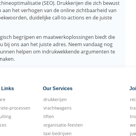
ineoptimalisatie (SEO). Drukkerijen die zich bewust
n aan het verhogen van de online zichtbaarheid van
ekwoorden, duidelijke call-to-actions en de juiste
logisch begrijpen en maatwerkoplossingen biedt die
 u bij ons aan het juiste adres. Neem vandaag nog
u kunnen helpen om indrukwekkende argumenten te
 maken.
 Links
Our Services
Jo
are
drukkerijen
re
riele-processen
vrachtwagens
tr
ulting
liften
tr
ices
organisatie-feesten
we
taxi-bedrijven
ju