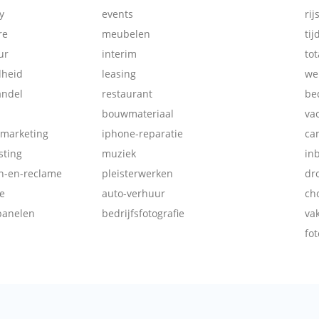
y
events
rij
re
meubelen
tij
ur
interim
tot
dheid
leasing
we
andel
restaurant
be
bouwmateriaal
va
-marketing
iphone-reparatie
ca
ting
muziek
in
ch-en-reclame
pleisterwerken
dr
e
auto-verhuur
ch
panelen
bedrijfsfotografie
va
fot