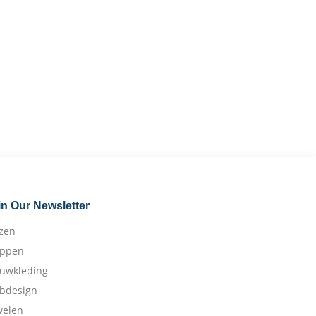
in Our Newsletter
izen
appen
ouwkleding
bdesign
welen