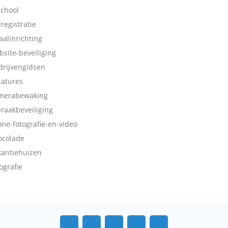
school
dregistratie
aalinrichting
bsite-beveiliging
drijvengidsen
catures
merabewaking
braakbeveiliging
one-fotografie-en-video
ocolade
kantiehuizen
ografie