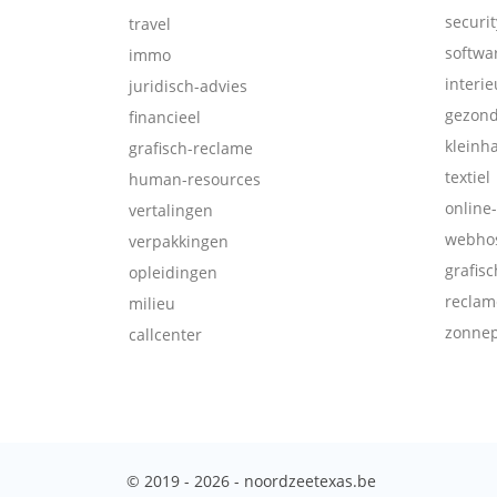
securit
travel
softwa
immo
interie
juridisch-advies
gezon
financieel
kleinh
grafisch-reclame
textiel
human-resources
online
vertalingen
webhos
verpakkingen
grafis
opleidingen
reclam
milieu
zonne
callcenter
© 2019 - 2026 - noordzeetexas.be